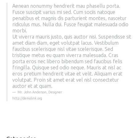
Aenean nonummy hendrerit mau phasellu porta.
Fusce suscipit varius mi sed. Cum sociis natoque
penatibus et magnis dis parturient montes, nascetur
ridiculus mus. Nulla dui. Fusce feugiat malesuada odio
morbi.
Ut viverra mauris justo, quis auctor nisi. Suspendisse sit
amet diam diam, eget volutpat lacus. Vestibulum
faucibus scelerisque nisl vitae scelerisque. Sed
tristique metus eu quam viverra malesuada. Cras
porta eros nec libero bibendum sed faucibus felis
fringilla. Quisque sed odio neque. Mauris at nisl ac
eros pretium hendrerit vitae et velit. Aliquam erat
volutpat. Proin sit amet erat vel nisl consectetur
auctor et at quam.
Mr. John Anderson
,
Designer
http://demolink.org