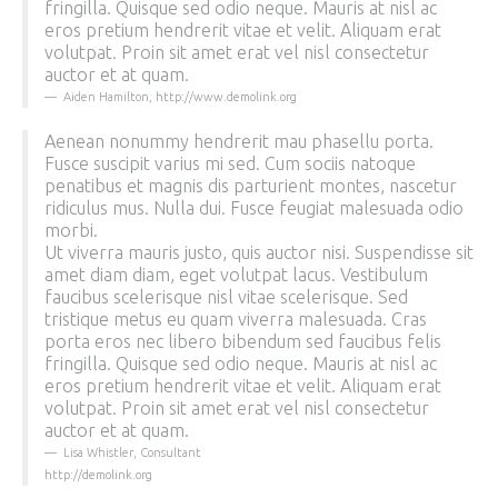
fringilla. Quisque sed odio neque. Mauris at nisl ac
eros pretium hendrerit vitae et velit. Aliquam erat
volutpat. Proin sit amet erat vel nisl consectetur
auctor et at quam.
Aiden Hamilton
,
http://www.demolink.org
Aenean nonummy hendrerit mau phasellu porta.
Fusce suscipit varius mi sed. Cum sociis natoque
penatibus et magnis dis parturient montes, nascetur
ridiculus mus. Nulla dui. Fusce feugiat malesuada odio
morbi.
Ut viverra mauris justo, quis auctor nisi. Suspendisse sit
amet diam diam, eget volutpat lacus. Vestibulum
faucibus scelerisque nisl vitae scelerisque. Sed
tristique metus eu quam viverra malesuada. Cras
porta eros nec libero bibendum sed faucibus felis
fringilla. Quisque sed odio neque. Mauris at nisl ac
eros pretium hendrerit vitae et velit. Aliquam erat
volutpat. Proin sit amet erat vel nisl consectetur
auctor et at quam.
Lisa Whistler
,
Consultant
http://demolink.org