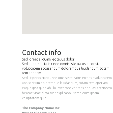
Contact info
Sed loreet aliquam leotellus dolor
Sed ut perspiciatis unde omnis iste natus error sit
voluptatem accusantium doloremque laudantium, totam
rem aperiam.
Sed ut perspiciatis unde omnis iste natus error sit voluptatem
accusantium doloremque la udantium, totam rem aperiam,
eaque ipsa quae ab illo inventore veritatis et quasi architecto
beatae vitae dicta sunt explicabo. Nemo enim ipsam
voluptatem quia.
The Company Name Inc.