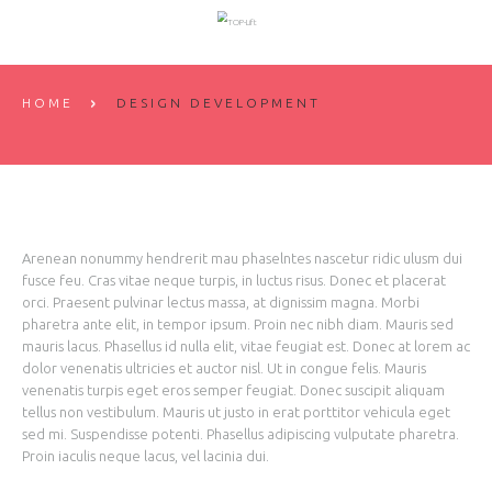
HOME
DESIGN DEVELOPMENT
Arenean nonummy hendrerit mau phaselntes nascetur ridic ulusm dui
fusce feu. Cras vitae neque turpis, in luctus risus. Donec et placerat
orci. Praesent pulvinar lectus massa, at dignissim magna. Morbi
pharetra ante elit, in tempor ipsum. Proin nec nibh diam. Mauris sed
mauris lacus. Phasellus id nulla elit, vitae feugiat est. Donec at lorem ac
dolor venenatis ultricies et auctor nisl. Ut in congue felis. Mauris
venenatis turpis eget eros semper feugiat. Donec suscipit aliquam
tellus non vestibulum. Mauris ut justo in erat porttitor vehicula eget
sed mi. Suspendisse potenti. Phasellus adipiscing vulputate pharetra.
Proin iaculis neque lacus, vel lacinia dui.