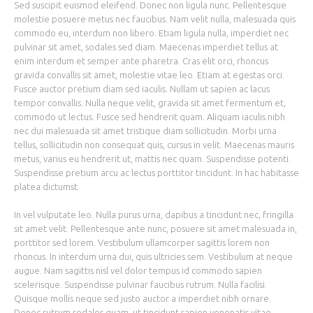
Sed suscipit euismod eleifend. Donec non ligula nunc. Pellentesque
molestie posuere metus nec faucibus. Nam velit nulla, malesuada quis
commodo eu, interdum non libero. Etiam ligula nulla, imperdiet nec
pulvinar sit amet, sodales sed diam. Maecenas imperdiet tellus at
enim interdum et semper ante pharetra. Cras elit orci, rhoncus
gravida convallis sit amet, molestie vitae leo. Etiam at egestas orci.
Fusce auctor pretium diam sed iaculis. Nullam ut sapien ac lacus
tempor convallis. Nulla neque velit, gravida sit amet fermentum et,
commodo ut lectus. Fusce sed hendrerit quam. Aliquam iaculis nibh
nec dui malesuada sit amet tristique diam sollicitudin. Morbi urna
tellus, sollicitudin non consequat quis, cursus in velit. Maecenas mauris
metus, varius eu hendrerit ut, mattis nec quam. Suspendisse potenti.
Suspendisse pretium arcu ac lectus porttitor tincidunt. In hac habitasse
platea dictumst.
In vel vulputate leo. Nulla purus urna, dapibus a tincidunt nec, fringilla
sit amet velit. Pellentesque ante nunc, posuere sit amet malesuada in,
porttitor sed lorem. Vestibulum ullamcorper sagittis lorem non
rhoncus. In interdum urna dui, quis ultricies sem. Vestibulum at neque
augue. Nam sagittis nisl vel dolor tempus id commodo sapien
scelerisque. Suspendisse pulvinar faucibus rutrum. Nulla facilisi.
Quisque mollis neque sed justo auctor a imperdiet nibh ornare.
Donec rutrum sodales quam, ut tincidunt sapien venenatis vitae.