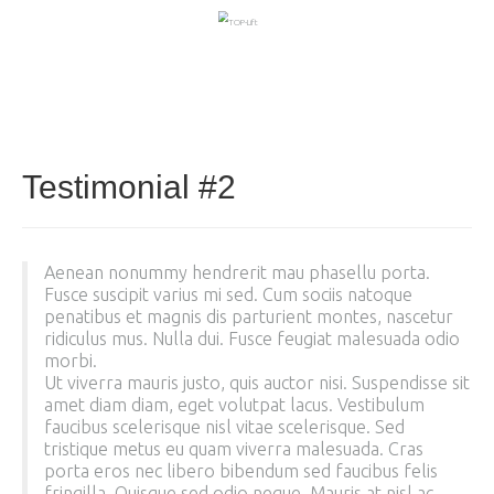
Testimonial #2
Aenean nonummy hendrerit mau phasellu porta.
Fusce suscipit varius mi sed. Cum sociis natoque
penatibus et magnis dis parturient montes, nascetur
ridiculus mus. Nulla dui. Fusce feugiat malesuada odio
morbi.
Ut viverra mauris justo, quis auctor nisi. Suspendisse sit
amet diam diam, eget volutpat lacus. Vestibulum
faucibus scelerisque nisl vitae scelerisque. Sed
tristique metus eu quam viverra malesuada. Cras
porta eros nec libero bibendum sed faucibus felis
fringilla. Quisque sed odio neque. Mauris at nisl ac